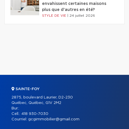
envahissent certaines maisons
plus que d'autres en été?
STYLE DE VIE
|
24 juillet 2026
SAINTE-FOY
2875, boulevard Laurier, D2-230
Québec, Québec, G1V 2M2
Bur.:
Cell.:
418 930-7030
Courriel:
gcgimmobilier@gmail.com