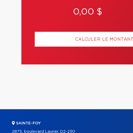
0,00 $
CALCULER LE MONTAN
SAINTE-FOY
2875, boulevard Laurier, D2-230